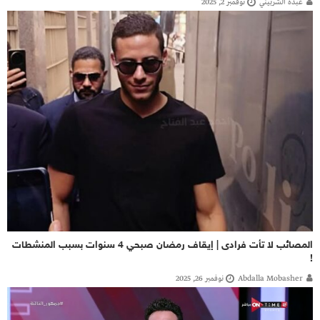
عبده الشربيني
نوفمبر 2, 2025
المصائب لا تأت فرادى | إيقاف رمضان صبحي 4 سنوات بسبب المنشطات
!
Abdalla Mobasher
نوفمبر 26, 2025