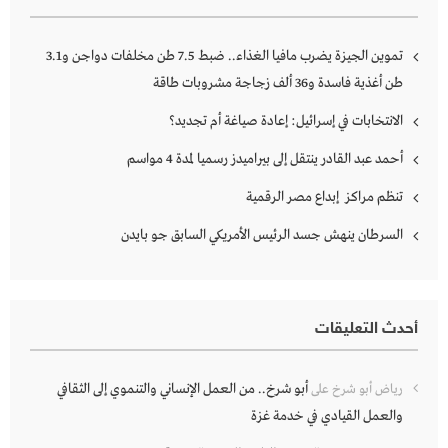
تموين الجيزة يضرب مافيا الغذاء.. ضبط 7.5 طن مخلفات دواجن و3.1
طن أغذية فاسدة و36 ألف زجاجة مشروبات طاقة
الانتخابات في إسرائيل: إعادة صياغة أم تجديد؟
أحمد عبد القادر ينتقل إلى بيراميدز رسميا لمدة 4 مواسم
تنظم مراكز إبداع مصر الرقمية
السرطان ينهش جسد الرئيس الأمريكي السابق جو بايدن
أحدث التعليقات
أبو شرخ.. من العمل الإنساني والتنموي إلى الثقافي
رياض أبو شرخ
على
والعمل القيادي في خدمة غزة