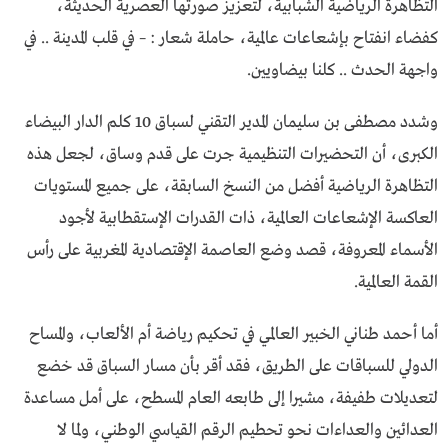
التظاهرة الرياضية الشبابية، لتعزيز صورتها العصرية الحديثة،
كفضاء انفتاح بإشعاعات عالمية، حاملة شعار : – في قلب المدينة .. في
واجهة الحدث .. كلنا بيضاويين.
وشدد مصطفى بن سليمان المدير التقني لسباق 10 كلم الدار البيضاء
الكبرى، أن التحضيرات التنظيمية جرت على قدم وساق، لجعل هذه
التظاهرة الرياضية أفضل من النسخ السابقة، على جميع المستويات
العاكسة الإشعاعات العالمية، ذات القدرات الإستقطابية لأجود
الأسماء المعروفة، قصد وضع العاصمة الإقتصادية المغربية على رأس
القمة العالمية.
أما أحمد طناني الخبير العالمي في تحكيم رياضة أم الألعاب، والمساح
الدولي للسباقات على الطريق، فقد أقر بأن مسار السباق قد خضع
لتعديلات طفيفة، مشيرا إلى طابعه العام المسطح، على أمل مساعدة
العدائين والعداءات نحو تحطيم الرقم القياسي الوطني، ولما لا