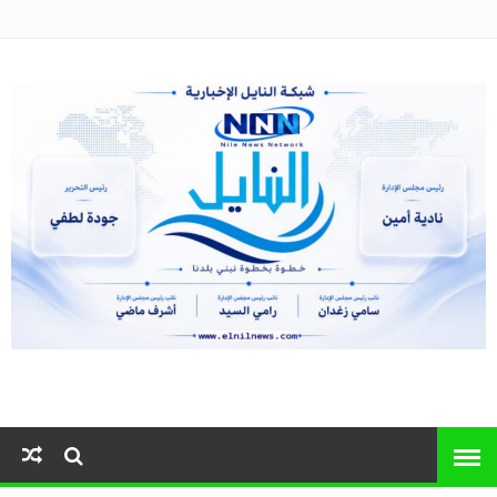
النايل نيوز