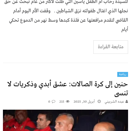
للسيدة رحاب أم الطفل ياسين التي ظلت لأكثر من عام تبحث عن حق
نجلها الذي اغتال طفولته نزق الشياطين . وقفت الأم اليوم أمام
القاضي لتقدم مرافعتها عن فلذة كبدها وسط نهر من الدموع تحكي
أيام
متابعة القراءة
رياضة
حنين إلى كرة الصالات: عشق أبدي وذكريات لا
تنسى
عبده الشربيني
أبريل 30, 2025
215
0