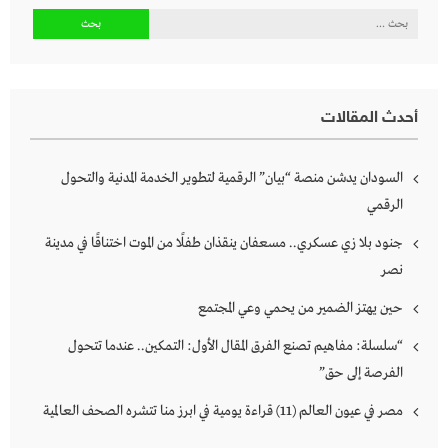
المقالات
البحث
عن:
أحدث المقالات
السودان يدشن منصة “بيان” الرقمية لتطوير الخدمة المدنية والتحول
الرقمي
جنود بلا زي عسكري.. مسعفان ينقذان طفلًا من الموت اختناقًا في مدينة
نصر
حين يهتز الضمير من يحمي وعي المجتمع
“سلسلة: مفاهيم تصنع الفرق المقال الأول: التمكين.. عندما تتحول
الفرصة إلى حق”
مصر في عيون العالم (11) قراءة يومية في ابرز منا تتشره الصحف العالمية