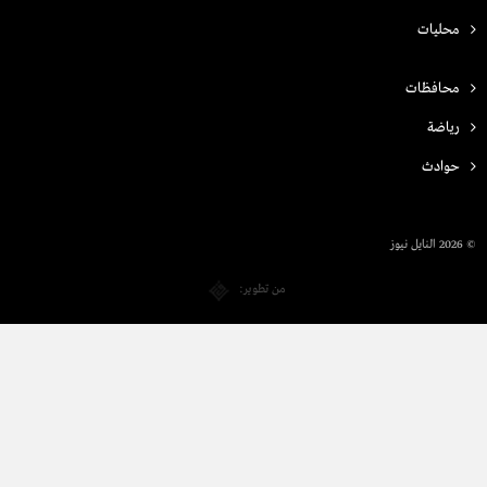
محليات
محافظات
رياضة
حوادث
© 2026 النايل نيوز
من تطوير: