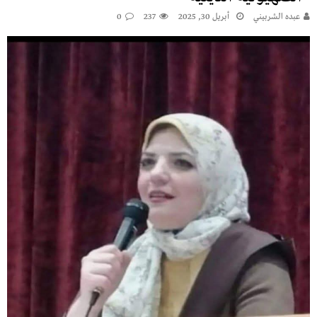
عبده الشربيني
أبريل 30, 2025
237
0