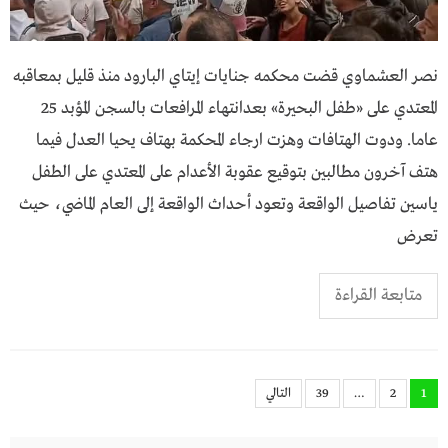
نصر العشماوي قضت محكمه جنايات إيتاي البارود منذ قليل بمعاقبه
المعتدي على «طفل البحيرة» بعدانتهاء المرافعات بالسجن المؤبد 25
عاما. ودوت الهتافات وهزت ارجاء المحكمة بهتاف يحيا العدل فيما
هتف آخرون مطالبين بتوقيع عقوبة الأعدام على المعتدي على الطفل
ياسين تفاصيل الواقعة وتعود أحداث الواقعة إلى العام الماضي، حيث
تعرض
متابعة القراءة
تعدد
1
2
…
39
التالي
صفحات