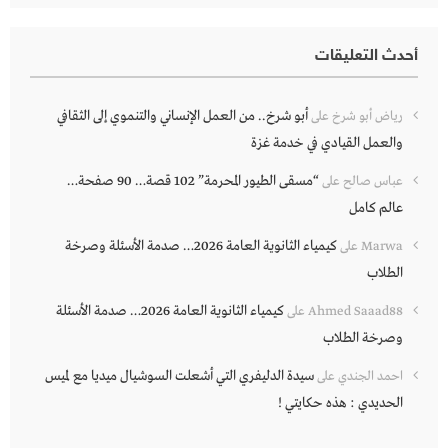
أحدث التعليقات
أبو شرخ.. من العمل الإنساني والتنموي إلى الثقافي
رياض أبو شرخ
على
والعمل القيادي في خدمة غزة
“مسقى الطيور المحرمة” 102 قصة… 90 صفحة…
عباس صالح
على
عالم كامل
كيمياء الثانوية العامة 2026… صدمة الأسئلة وصرخة
Marwa
على
الطلاب
كيمياء الثانوية العامة 2026… صدمة الأسئلة
Ahmed Saaad88
على
وصرخة الطلاب
سيدة الدليفري التي أشعلت السوشيال ميديا مع لميس
احمد الجندي
على
الحديدي : هذه حكايتي !