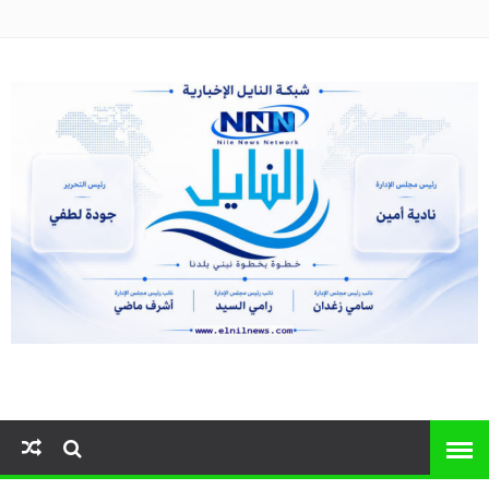
النايل نيوز