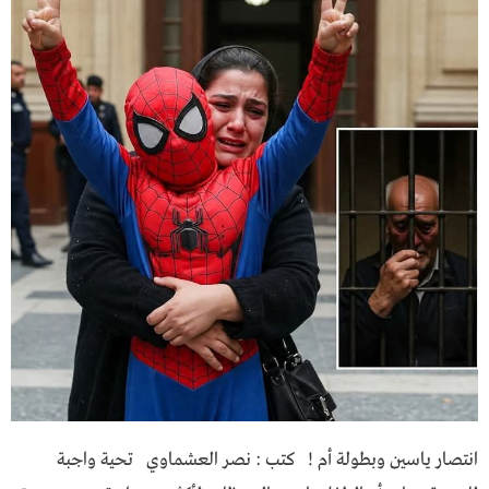
انتصار ياسين وبطولة أم ! كتب : نصر العشماوي تحية واجبة