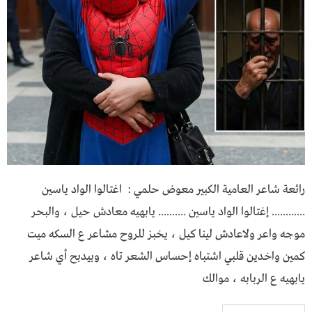
رائعة شاعر العامية الكبير معوض حلمي : اغتالوا الواد ياسين
............ إغتالوا الواد ياسين .......... يابهيه معادش حيل ، والبحر
موجه واعر ولاعادش لينا كيل ، يخبز للروح مشاعر ع السكه ميت
كمين واخدين قلبي اشتباه إحساس الشعر تاه ، وبيـدبح أي شــاعر
يابهيـــه ع الربابه ، مــوالك