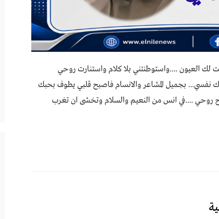
ت لك العيون ....واستوطنتني بلا كلام واستنارت روحي
ك نفسي... بجميل المشاعر والانسام فاصبح قلبي يطوف بحبك
ح روحي ....في انس من النعيم والسلام وتخشى ان تغرب
ة