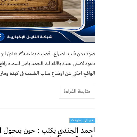
صوت من قلب الصراع.. قصيدة يمنية ✍️ بقلم/ ابو زيد ال
دعوه لادعى عبـــــــــده ياالله لك الحمد يامن لسماء رافـــــ
الواقـــــــــع احكي عن اوضاع صاب الشعب في كبـده ومازال ش
متابعة القراءة
خواطر
منوعات
احمد الجندي يكتب : حين يتحول التك