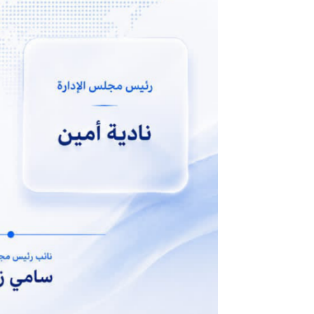
الن
استقسموا بالازلام… نجوي الحاورني