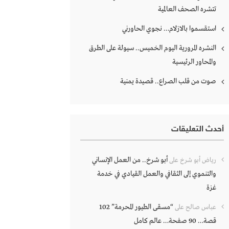
تتشره الصحف العالمية
استقسموا بالازلام… نجوي الحاورني
النشره المرورية اليوم الخميس.. سيولة على الطرق
والمحاور الرئيسية
صوت من قلب الصراع.. قصيدة يمنية
أحدث التعليقات
أبو شرخ.. من العمل الإنساني
رياض أبو شرخ
على
والتنموي إلى الثقافي والعمل القيادي في خدمة
غزة
“مسقى الطيور المحرمة” 102
عباس صالح
على
قصة… 90 صفحة… عالم كامل