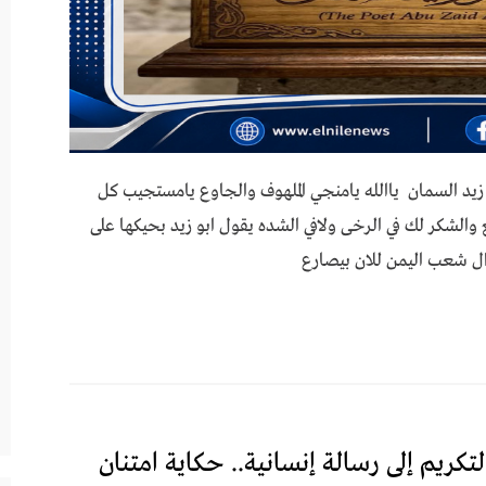
سمان ياالله يامنجي الملهوف والجــــــــــــاوع يامستجيب كل
ــــــع والشكر لك في الرخى ولافي الشــــــده يقول ابو زيد بحيكهـا على
عب اليمــــن للان بيصــــــارع
ريم إلى رسالة إنسانية.. حكاية امتنان