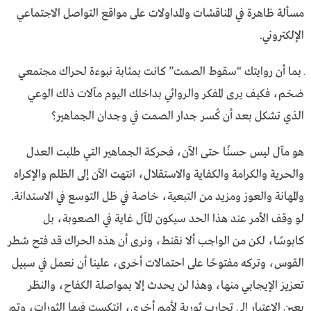
مسألة ظاهرة في المناقشات والمداولات على مواقع التواصل الاجتماعي
الإلكتروني.
ـ بما أن روايتك “سقوط الصمت” كانت بمثابة نبوءة لحراك مجتمعي
ضخم، فكيف يرى المفكر والروائي بداخلك اليوم مآلات ذلك الوعي
الذي تشكل بعد أن كُسر جدار الصمت في وجدان الجماهير؟
هو مآل ليس حسنًا حتى الآن، فحركة الجماهير التي طلبت العدل
والحرية والكرامة والكفاية والاستقلال، انتهت الآن إلى الظلم والإكراه
والمهانة والعوز ومزيد من التبعية، خاصة في ظل التوسع في الاستدانة.
لو وقف الأمر عند هذا الحد سيكون المآل غاية في الصعوبة، بل
كابوسًا، لكن من الواجب ألا نقنط، ونرى أن هذه الحراك قد فتح شطر
القوس، وتركه مفتوحًا على احتمالات أخرى، علينا أن نعمل في سبيل
تعزيز الإيجابي منها، وهذا لن يحدث إلا بمواصلة الكفاح، والنظر
بعين الاعتبار إلى تجارب ثورية لأمم أخرى، انتكست فيها الثورات، وتم