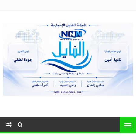
النايل نيوز