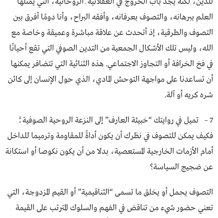
للدين، لكنه يجد باب الخروج في العقلانية ـ الروحانية، التي يمثلها
العلم ببرهانه، والتصوف بعرفانه، وأفقه البراح، وأنا دومًا أفرق بين
التصوف والطرقية، إذ أتحدث عن علاقة مباشرة وعميقة وخاصة مع
الله، وليس تلك الأشكال الجمعية من التدين الصوفي التي تقع أحيانًا
في فخ الخرافة أو التجاوز الاجتماعي. هذه الثنائية التي تتضافر يمكنها
أن تساعدنا على مواجهة التوحش المادي، الذي حول الإنسان إلى كائن
شره كريه أو آلة.
7 – تميل في روايتك “خبيئة العارف” إلى النزعة الروحية الصوفية؛
فكيف يمكن للتصوف في نظرك أن يكون أداةً للمقاومة وترميما للداخل
أمام الأزمات الخارجية المستعصية، بدلا من أن يكون نكوصا أو استكانة
عن ضجيج السياسة؟
التصوف يحمل أو يخلق ما تسمى “الثناقيمية” أو القيم المزدوجة، التي
تعني حضور شيء من تناقض في الفهم والسلوك المترتب على القيمة