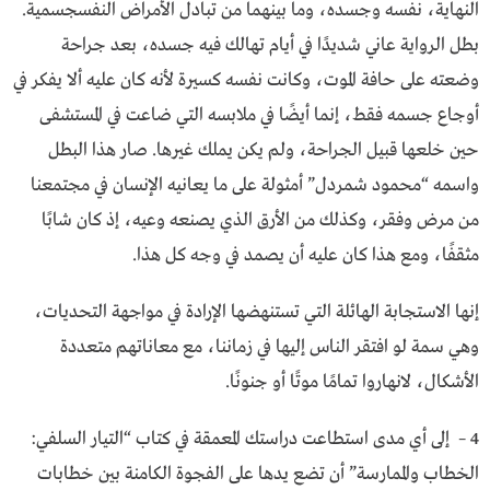
النهاية، نفسه وجسده، وما بينهما من تبادل الأمراض النفسجسمية.
بطل الرواية عاني شديدًا في أيام تهالك فيه جسده، بعد جراحة
وضعته على حافة الموت، وكانت نفسه كسيرة لأنه كان عليه ألا يفكر في
أوجاع جسمه فقط، إنما أيضًا في ملابسه التي ضاعت في المستشفى
حين خلعها قبيل الجراحة، ولم يكن يملك غيرها. صار هذا البطل
واسمه “محمود شمردل” أمثولة على ما يعانيه الإنسان في مجتمعنا
من مرض وفقر، وكذلك من الأرق الذي يصنعه وعيه، إذ كان شابًا
مثقفًا، ومع هذا كان عليه أن يصمد في وجه كل هذا.
إنها الاستجابة الهائلة التي تستنهضها الإرادة في مواجهة التحديات،
وهي سمة لو افتقر الناس إليها في زماننا، مع معاناتهم متعددة
الأشكال، لانهاروا تمامًا موتًا أو جنونًا.
4 – إلى أي مدى استطاعت دراستك المعمقة في كتاب “التيار السلفي:
الخطاب والممارسة” أن تضع يدها على الفجوة الكامنة بين خطابات