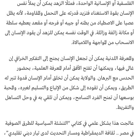
الفلسفية أو الإنسانية الواحدة، فمثلًا الزهد يمكن أن يملأ نفس
الإنسان بقوة الاستغناء فتزيد قدرته على التحمل والمقاومة، لأنه يظل
عصيا على الاصطياد من بطنه أو جيبه أو فرجه أو مقعد يعطيه سلطة
أو مكانة زائفة وزائلة. في الوقت نفسه يمكن للزهد أن يقود الإنسان إلى
الانسحاب من المواجهة واللامبالاة.
والمعرفة اللدنية يمكن أن تجعل الإنسان يجنج إلى التفكير الخرافي إن
غالى فيها، ويمكنها أن تفتح الأفق أمام المعرفة العلمية، بحضور
الحدس مع البرهان. والولاية يمكن أن تخلق أمام الإنسان قدوة تنير له
الطريق، ويمكن أن تقوده إلى شكل من الإتباع والتسليم لغيره، والمحبة
بوسعها أن تمنح الفرد التسامح، ويمكن أن تلقي به في وحل التساهل
والتفريط.
عالجت هذا بشكل علمي في كتابي “التنشئة السياسية للطرق الصوفية
في مصر .. ثقافة الديمقراطية ومسار التحديث لدى تيار ديني تقليدي”،