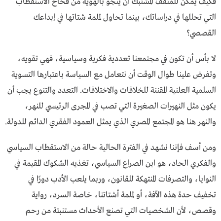
فكيف يمكن للمثقف المشتبك أن ينجو بالهوية من فخاخ الاستقطاب
التي تحللها في دراساتك، بينما تحاول لملمة شتاتها في إبداعك
القصصي؟
لا بأس أن تكون في مجتمعنا تعددية فكرية وسياسية، فهي تقويه،
وتفرض علينا طوال الوقت أن نتعامل مع السياسة باعتبارها التسوية
السلمية العلنية المقننة للخلافات والاختلافات. التعدد والتنوع يجب أن
يكون مثل النهيرات الصغيرة التي تصب في المجرى الرئيسي للنهر،
والنهر هنا هو المجتمع المصري الذي يمثل العمود الفقري الدائم للدولة.
ومن أسف فإننا نشهد في الفترة الحالية حالة من الاستقطاب السياسي
والفكري الحاد، هو ابن الصراع السياسي، تغذيه الشكوك المقيمة في
النوايا، والتصرفات المنتهكة للقانون، وربما يلعب الأدب دورًا في
تخفيف حدة هذه الآفة، أو لملمة أشتاتنا، خاصة السرد، رواية
وقصص، لأن الشخصيات التي تصنع الأحداث مستنبتة من رحم