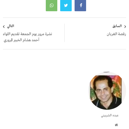
تصفّح
السابق
التالي
المقالات
رقصة الغربان
نشرة مرور يوم الجمعة تقديم اللواء
أحمد هشام الخبير المروري
عبده الشربيني