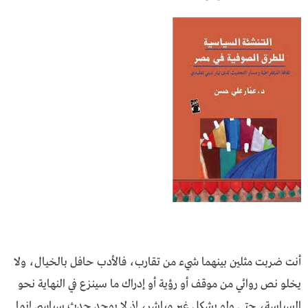
أنت ضربت مثلين بينهما شيء من تقارب، فالأدب حافل بالخيال، ولا
يخلو نص روائي من موقف أو رؤية أو إدراك ما سينزع في النهاية نحو
السياسة، حتى ولو بشكل غير مباشر، إذ لا يوجد حدث سياسي إنما