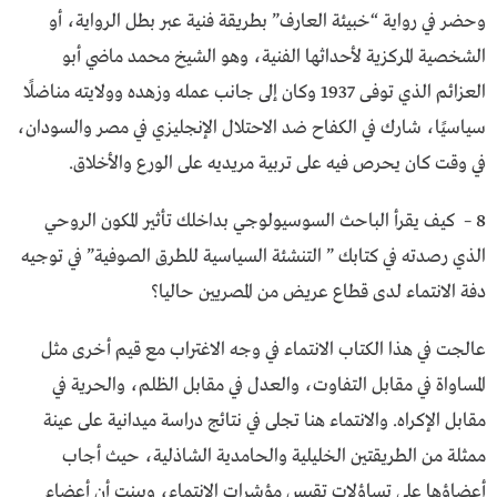
وحضر في رواية “خبيئة العارف” بطريقة فنية عبر بطل الرواية، أو
الشخصية المركزية لأحداثها الفنية، وهو الشيخ محمد ماضي أبو
العزائم الذي توفى 1937 وكان إلى جانب عمله وزهده وولايته مناضلًا
سياسيًا، شارك في الكفاح ضد الاحتلال الإنجليزي في مصر والسودان،
في وقت كان يحرص فيه على تربية مريديه على الورع والأخلاق.
8 – كيف يقرأ الباحث السوسيولوجي بداخلك تأثير المكون الروحي
الذي رصدته في كتابك ” التنشئة السياسية للطرق الصوفية” في توجيه
دفة الانتماء لدى قطاع عريض من المصريين حاليا؟
عالجت في هذا الكتاب الانتماء في وجه الاغتراب مع قيم أخرى مثل
المساواة في مقابل التفاوت، والعدل في مقابل الظلم، والحرية في
مقابل الإكراه. والانتماء هنا تجلى في نتائج دراسة ميدانية على عينة
ممثلة من الطريقتين الخليلية والحامدية الشاذلية، حيث أجاب
أعضاؤها على تساؤلات تقيس مؤشرات الانتماء، وبينت أن أعضاء