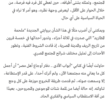
المجتمع، وتمثله بشتى أطيافه، حين تعطي كل فرد فيه فرصة، من
خلال الحوار على الأقل، ليعرض وجهة نظره، وهو أمر لا نراه في
الحياة السياسية على أي حال.
ويمكنني أن أضرب مثلًا في هذا الشأن بروايتي الجديدة “ملحمة
المطاريد” التي صدرت في ثلاثة أجزاء، وتدور أحداثها في خمسة قرون
من تاريخ الريف والمدينة المصرية، إذ قادت الشروط الفنية، وتطور
الأحداث إلى تمثيل مختلف شرائح المجتمع المصري.
حاولت أيضًا في كتابي “أبواب الأذى .. دفتر أوجاع أهل مصر” أن أجمل
كل ما يعاني منه مجتمعنا الآن، ولم أترك أحدا، على قدر الإستطاعة،
إلا وسمعت صوته، ثم قدمت طريقة للخروج موزعة على كل وجع
تناولته. إنه حالة أيضا من لملمة شتات الموجوعين والمجروحين، بعيدًا
عن آفة الاستقطاب السياسي والفكري الحاد.