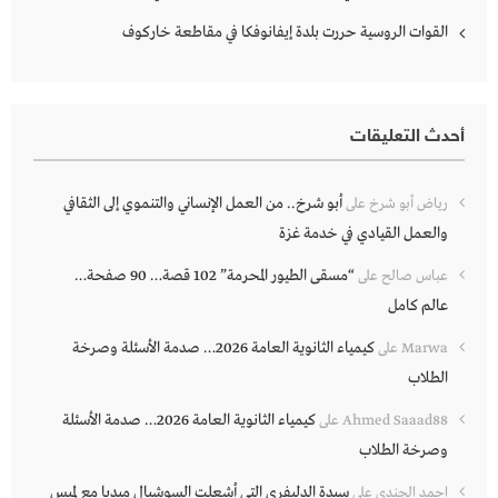
القوات الروسية حررت بلدة إيفانوفكا في مقاطعة خاركوف
أحدث التعليقات
أبو شرخ.. من العمل الإنساني والتنموي إلى الثقافي
رياض أبو شرخ
على
والعمل القيادي في خدمة غزة
“مسقى الطيور المحرمة” 102 قصة… 90 صفحة…
عباس صالح
على
عالم كامل
كيمياء الثانوية العامة 2026… صدمة الأسئلة وصرخة
Marwa
على
الطلاب
كيمياء الثانوية العامة 2026… صدمة الأسئلة
Ahmed Saaad88
على
وصرخة الطلاب
سيدة الدليفري التي أشعلت السوشيال ميديا مع لميس
احمد الجندي
على