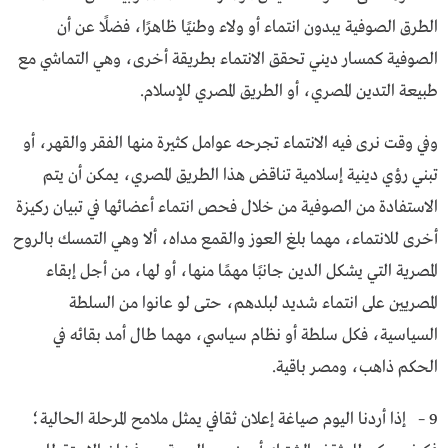
الطرق الصوفية يبدون انتماء أو ولاء وطنيًا ظاهرًا، فضلًا عن أن
الصوفية كمسار ديني تحقق الانتماء بطريقة أخرى، وهي التماشي مع
طبيعة التدين المصري، أو الطريق المصري للإسلام.
وفي وقت نرى فيه الانتماء تجرحه عوامل كثيرة منها الفقر والقهر، أو
تبني رؤي دينية إسلامية تناقض هذا الطريق المصري، يمكن أن يتم
الاستفادة من الصوفية من خلال فحص انتماء أعضائها في تبيان ركيزة
أخرى للانتماء، مهما بلغ العوز والقمع مداه، ألا وهي التمسك بالروح
المصرية التي يشكل الدين جانبًا مهمًا منها، أو لها، من أجل إبقاء
المصريين على انتماء شديد لبلدهم، حتى لو عانوا من السلطة
السياسية، فكل سلطة أو نظام سياسي، مهما طال أمد بقائه في
الحكم ذاهب، ومصر باقية.
9 – إذا أردنا اليوم صياغة إعلان ثقافي يمثل ملامح المرحلة الحالية؛