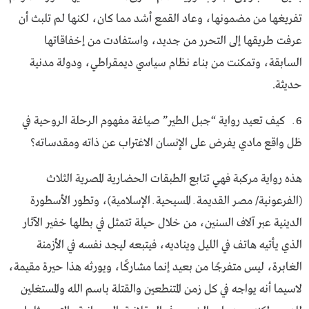
تفريغها من مضمونها، وعاد القمع أشد مما كان، لكنها لم تلبث أن
عرفت طريقها إلى التحرر من جديد، واستفادت من إخفاقاتها
السابقة، وتمكنت من بناء نظام سياسي ديمقراطي، ودولة مدنية
حديثة.
6 ـ كيف تعيد رواية “جبل الطير” صياغة مفهوم الرحلة الروحية في
ظل واقع مادي يفرض على الإنسان الاغتراب عن ذاته ومقدساته؟
هذه رواية مركبة فهي تتابع الطبقات الحضارية المصرية الثلاث
(الفرعونية/ مصر القديمة ـ المسيحية ـ الإسلامية)، وتطور الأسطورة
الدينية عبر آلاف السنين، من خلال حيلة تتمثل في بطلها خفير الآثار
الذي يأتيه هاتف في الليل ويناديه، فيتبعه ليجد نفسه في الأزمنة
الغابرة، ليس متفرجًا من بعيد إنما مشاركًا، ويورثه هذا حيرة مقيمة،
لاسيما أنه يواجه في كل زمن المتنطعين والقتلة باسم الله والمستغلين