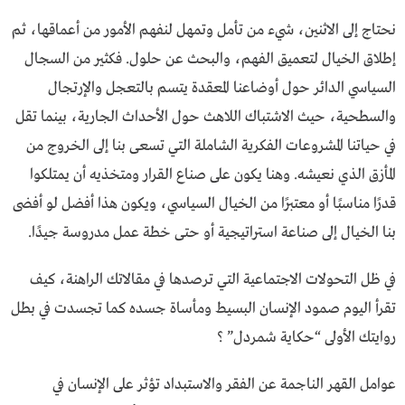
نحتاج إلى الاثنين، شيء من تأمل وتمهل لنفهم الأمور من أعماقها، ثم
إطلاق الخيال لتعميق الفهم، والبحث عن حلول. فكثير من السجال
السياسي الدائر حول أوضاعنا المعقدة يتسم بالتعجل والإرتجال
والسطحية، حيث الاشتباك اللاهث حول الأحداث الجارية، بينما تقل
في حياتنا المشروعات الفكرية الشاملة التي تسعى بنا إلى الخروج من
المأزق الذي نعيشه. وهنا يكون على صناع القرار ومتخذيه أن يمتلكوا
قدرًا مناسبًا أو معتبرًا من الخيال السياسي، ويكون هذا أفضل لو أفضى
بنا الخيال إلى صناعة استراتيجية أو حتى خطة عمل مدروسة جيدًا.
في ظل التحولات الاجتماعية التي ترصدها في مقالاتك الراهنة، كيف
تقرأ اليوم صمود الإنسان البسيط ومأساة جسده كما تجسدت في بطل
روايتك الأولى “حكاية شمردل” ؟
عوامل القهر الناجمة عن الفقر والاستبداد تؤثر على الإنسان في