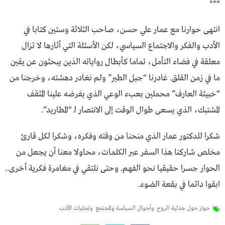
***
انتهى حوارنا مع عمار علي حسن، صاحب الثلاثة وستين كتابا في
الأدب والفكر والاجتماع السياسي، لكن الأسئلة التي أثارها لا تزال
معلقة في فضاء التأمل، تماما كأبطال رواياته الذين يبحثون عن يقين
ما في زمن القلق. غادرنا “جبل الطير” ولم نغادر دهشته، وخرجنا من
“خبيئة العارف” محملين بعبء الوعي الذي يفرضه علينا المثقف
المشتبك، الذي يسعى طوال الوقت إلى الانتصار لـ “المطاريد”.
شكرا للدكتور عمار الذي منحنا من وقته وفكره، وشكرا لكل قارئ
مخلص شاركنا هذا السفر عبر الكلمات، محاولا معنا أن يجعل من
الحوار جسرا حقيقيا نحو الفهم. وحتى نلتقي في مغامرة فكرية أخرى..
ابقوا دائما في بقعة الضوء.
حوار حول جدلية الروح
وأحوال السياسة والمجتمع
وتجليات الأدب