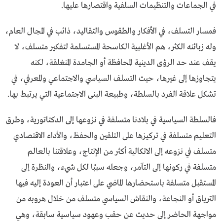
في الجماعات والتنظيمات السلفية واقتصارها عليها.
فمسار التسلف، في الأفكار والطقوس والتقاليد، ذائب في المجال العام،
وله زبائنه الكثر، هم الأغلبية الكاسحة المستسلمة لتفكير متسلف، لا
يقف عند حد الرؤى الدينية المحافظة أو الجامدة المنغلقة، لكنه
يتجاوزها إلى غيرها، حيث التسلف السياسي والاجتماعي والمعرفي، في
تشكل علاقة الفرد بالسلطة، وطبيعة البنى الاجتماعية التي يرتبط بها.
فالسلطة السياسية في بلادنا متسلفة في نزوعها إلى الدكتاتورية، وطرق
التعليم متسلفة في تركيزها على التلقين والحفظ، والأداء الاقتصادي
متسلف في نزوعه إلى الاتكالية أكثر من الإنتاج، وعلاقتنا بالعالم
متسلفة في ركونها إلى التآمر، وجعله سببًا لكل شيء، والنظرة إلى
المستقبل متسلفة باستحضارها الماضي على اعتبار أن العودة إليه فيها
الترياق أو النجاعة، والنقاش السياسي متسلف من خلال هروبه من
مواجهة الحاضر إلى حديث عن حقب وعهود سياسية سابقة، وهي