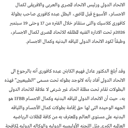
الاتحاد الدولى ورئيس الاتحاد المصرى والعربى والافريقى لكمال
الاجسام، الأسبوع قبل الماضى، البطل عبده كافورى صاحب بطولة
كافورى كلاسيك والتى ستقام خلال الفتره من 17 وحتى 19 سبتمبر
2026م تحت الاداره الفنيه المطلقه للاتحاد المصرى لكمال الاجسام،
وطبقاً لكود الاتحاد الدولى للياقه البدنيه وكمال الاجسام.
وقد أبلغ الدكتور عادل فهيم الكابتن عبده كافورى أنه بالرجوع الى
الاتحاد الدولى أفاد بأنه لاتوجد بطوله تحت مسمى “الطبيعيين” فهذه
البطولات تقام تحت مظلة اتحاد غير شرعى لا علاقة للاتحاد الدولى
به، حيث أن الاتحاد الدولى للياقه البدنيه وكمال الاجسام IFBB هو
الجهه الوحيده التى لها حق إقامة بطولات كمال الأجسام واللياقه
البدنيه على مستوى العالم والمعترف به من كافة المظلات الرياضيه
العالميه الكبرى مثل اللجنه الأوليمبيه الدوليه والوكاله الدوليه لمكافحة