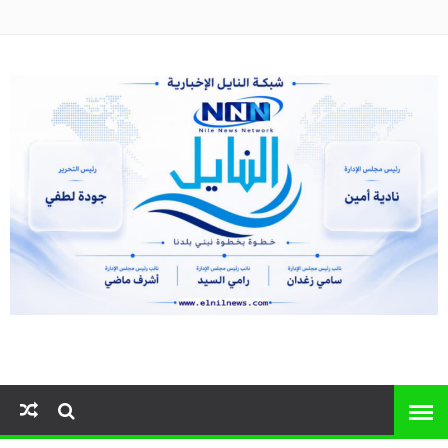
النايل نيوز