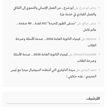
أبو شرخ.. من العمل الإنساني والتنموي إلى الثقافي
رياض أبو شرخ
على
والعمل القيادي في خدمة غزة
“مسقى الطيور المحرمة” 102 قصة… 90 صفحة…
عباس صالح
على
عالم كامل
كيمياء الثانوية العامة 2026… صدمة الأسئلة وصرخة
Marwa
على
الطلاب
كيمياء الثانوية العامة 2026… صدمة الأسئلة
Ahmed Saaad88
على
وصرخة الطلاب
سيدة الدليفري التي أشعلت السوشيال ميديا مع لميس
احمد الجندي
على
الحديدي : هذه حكايتي !
الأرشيف