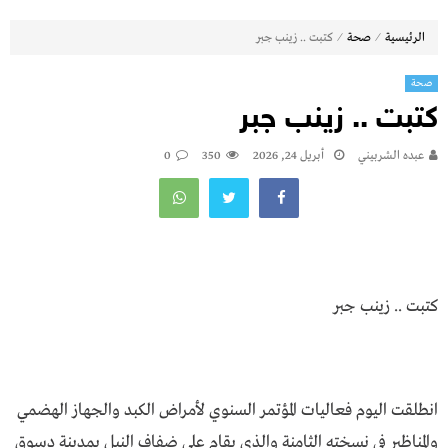
⁄
⁄
الرئيسية
صحة
كتبت .. زينب جبر
صحة
كتبت .. زينب جبر
عبده الشربيني
أبريل 24, 2026
350
0
كتبت .. زينب جبر
انطلقت اليوم فعاليات المؤتمر السنوي لأمراض الكبد والجهاز الهضمي
والمناظير في نسخته الثامنة والذي يقام على ضفاف النيل بمدينة دسوق