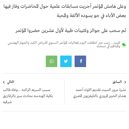
وعلى هامش المؤتمر أجريت مسابقات علمية حول المحاضرات وفاز فيها
بعض الأباء في جو يسوده الألفة والمحبة
ثم سحب على جوائز وكتيبات طبية لأول عشرين حضروا المؤتمر
كتبت .. زينب جبر انطلقت اليوم فعاليات المؤتمر السنوي لأمراض الكبد والجهاز الهضمي
والمناظير في نسخته
تصفّح
السابق
التالي
المقالات
نشرة مرور السبت تقديم اللواء أحمد
بسبب السرعه الزائده …وفاه طالب
هشام الخبير المروري بالتليفزيون المصري
بكلية الهندسه بحادث سير بالزقازيق
شرقيه