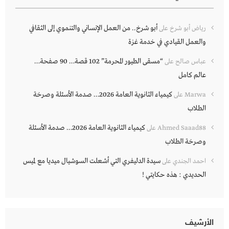
أبو شرخ.. من العمل الإنساني والتنموي إلى الثقافي
رياض أبو شرخ
على
والعمل القيادي في خدمة غزة
“مسقى الطيور المحرمة” 102 قصة… 90 صفحة…
عباس صالح
على
عالم كامل
كيمياء الثانوية العامة 2026… صدمة الأسئلة وصرخة
Marwa
على
الطلاب
كيمياء الثانوية العامة 2026… صدمة الأسئلة
Ahmed Saaad88
على
وصرخة الطلاب
سيدة الدليفري التي أشعلت السوشيال ميديا مع لميس
احمد الجندي
على
الحديدي : هذه حكايتي !
الأرشيف