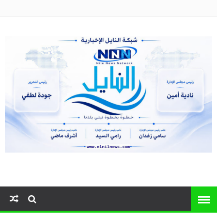
النايل نيوز