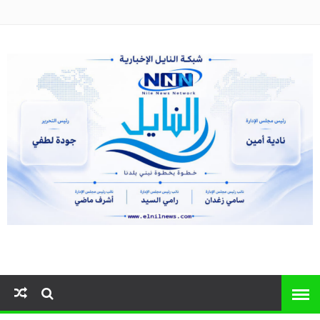
النايل نيوز