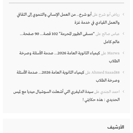
أبو شرخ.. من العمل الإنساني والتنموي إلى الثقافي
رياض أبو شرخ
على
والعمل القيادي في خدمة غزة
“مسقى الطيور المحرمة” 102 قصة… 90 صفحة…
عباس صالح
على
عالم كامل
كيمياء الثانوية العامة 2026… صدمة الأسئلة وصرخة
Marwa
على
الطلاب
كيمياء الثانوية العامة 2026… صدمة الأسئلة
Ahmed Saaad88
على
وصرخة الطلاب
سيدة الدليفري التي أشعلت السوشيال ميديا مع لميس
احمد الجندي
على
الحديدي : هذه حكايتي !
الأرشيف