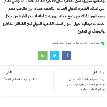
وضعتها مديريه أمن القاهرة لمباريات كرة القادم لعام ٢٠٢٦ والتي تقام
على استاد القاهره الدولي الساعه التاسعه مساءا بين منتخب مصر
وسيراليون لذلك تم وضع خطه مروريه شامله لتامين المباراه من خلال
خدمات ميدانيه حول أسوار استاد القاهره الدولي لمنع الانتظار الخاطئ
والوقوف في الممنوع
نشرة مرور الثلاثاء تقديم اللواء أحمد هشام
تصفّح
السابق
التالي
المقالات
زحام شديد واشتباكات بالأيدي
لماذا ننجذب للأشخاص الخطأ؟
والعصي بامبابة بسبب فهد البطل
والشرطة تنقذ الموقف !