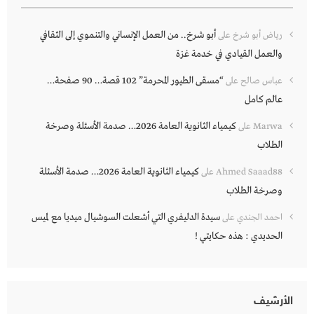
أبو شرخ.. من العمل الإنساني والتنموي إلى الثقافي
رياض أبو شرخ
على
والعمل القيادي في خدمة غزة
“مسقى الطيور المحرمة” 102 قصة… 90 صفحة…
عباس صالح
على
عالم كامل
كيمياء الثانوية العامة 2026… صدمة الأسئلة وصرخة
Marwa
على
الطلاب
كيمياء الثانوية العامة 2026… صدمة الأسئلة
Ahmed Saaad88
على
وصرخة الطلاب
سيدة الدليفري التي أشعلت السوشيال ميديا مع لميس
احمد الجندي
على
الحديدي : هذه حكايتي !
الأرشيف