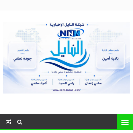
النايل نيوز