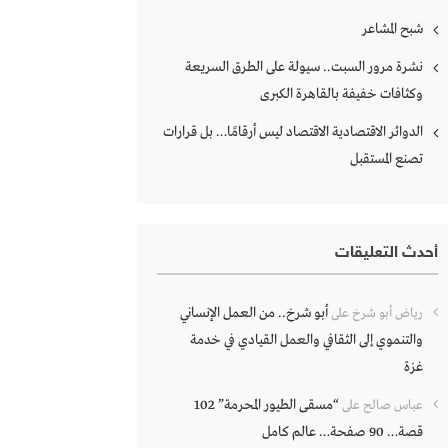
شبح المشاعر
نشرة مرور السبت.. سيولة على الطرق السريعة
وكثافات خفيفة بالقاهرة الكبرى
الدوائر الاقتصادية الاقتصاد ليس أرقامًا… بل قرارات
تصنع المستقبل
أحدث التعليقات
أبو شرخ.. من العمل الإنساني
رياض أبو شرخ
على
والتنموي إلى الثقافي والعمل القيادي في خدمة
غزة
“مسقى الطيور المحرمة” 102
عباس صالح
على
قصة… 90 صفحة… عالم كامل